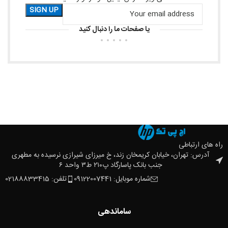
یا صفحات ما را دنبال کنید
راه های ارتباطی
آدرس: تهران، خیابان کریمخان زند، خ میرزای شیرازی نرسیده به مطهری
جنب بانک پاسارگاد پ۲۱۰ ط۳ واحد ۶
شماره موبایل: 09122007441
تلفن: 02188833415
ساماندهی