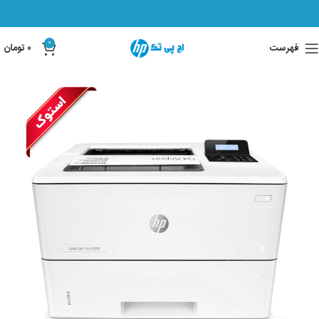
0
فهرست
۰
تومان