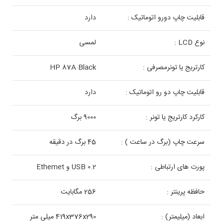
قابلیت چاپ دورو اتوماتیک :
دارد
نوع LCD :
لمسی
کارتریج یا تونرمصرفی :
HP 87A Black
قابلیت چاپ دو رو اتوماتیک :
دارد
کارکرد کارتریج یا تونر :
9000 برگ
سرعت چاپ (برگ در ساعت ) :
45 برگ در دقیقه
پورت های ارتباطی :
USB 0.2 و Ethemet
حافظه پرینتر :
256 مگابایت
ابعاد (میلیمتر) :
419x376x290 میلی متر