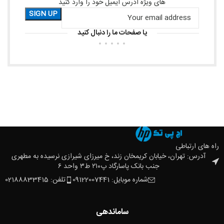
های ویژه ادرس ایمیل خود را وارد کنید
یا صفحات ما را دنبال کنید
راه های ارتباطی
آدرس: تهران، خیابان کریمخان زند، خ میرزای شیرازی نرسیده به مطهری
جنب بانک پاسارگاد پ۲۱۰ ط۳ واحد ۶
شماره موبایل: 09122007441
تلفن: 02188833415
ساماندهی