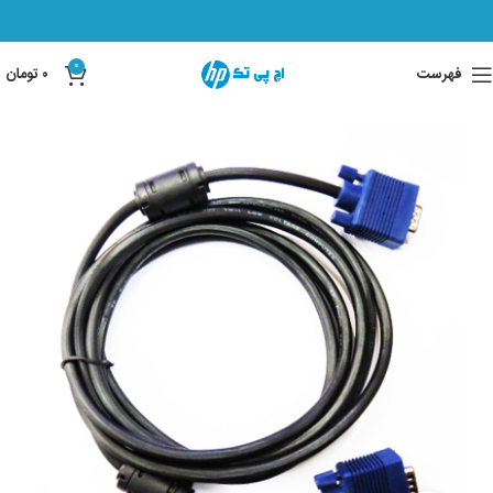
0
فهرست
۰
تومان