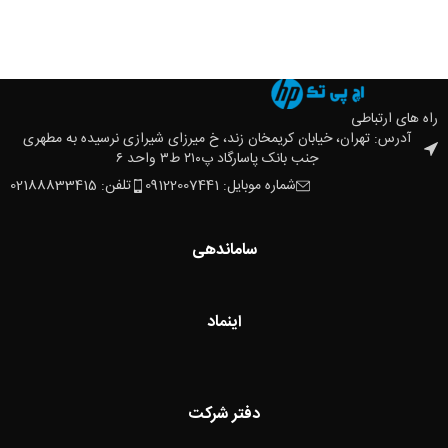
راه های ارتباطی
آدرس: تهران، خیابان کریمخان زند، خ میرزای شیرازی نرسیده به مطهری
جنب بانک پاسارگاد پ۲۱۰ ط۳ واحد ۶
شماره موبایل: 09122007441
تلفن: 02188833415
ساماندهی
اینماد
دفتر شرکت