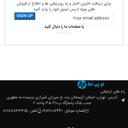
برای دریافت اخرین اخبار و به روزرسانی ها و اطلاع از فروش
های ویژه ادرس ایمیل خود را وارد کنید
یا صفحات ما را دنبال کنید
راه های ارتباطی
آدرس: تهران، خیابان کریمخان زند، خ میرزای شیرازی نرسیده به مطهری
جنب بانک پاسارگاد پ۲۱۰ ط۳ واحد ۶
شماره موبایل: 09122007441
تلفن: 02188833415