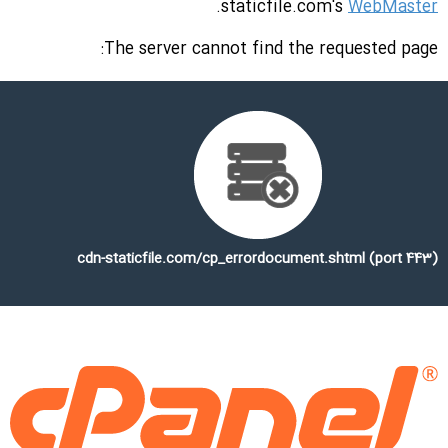
.
staticfile.com's
WebMaster
The server cannot find the requested page:
cdn-staticfile.com/cp_errordocument.shtml (port 443)