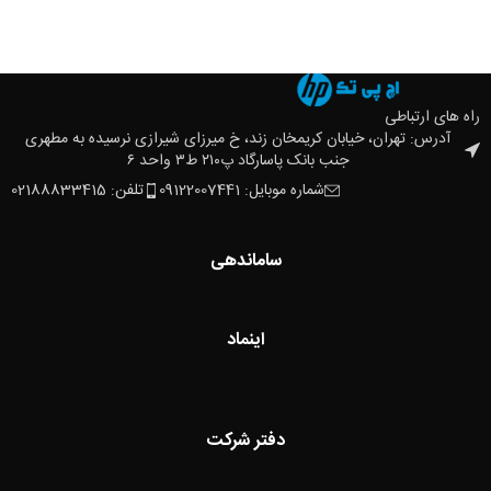
راه های ارتباطی
آدرس: تهران، خیابان کریمخان زند، خ میرزای شیرازی نرسیده به مطهری
جنب بانک پاسارگاد پ۲۱۰ ط۳ واحد ۶
شماره موبایل: 09122007441
تلفن: 02188833415
ساماندهی
اینماد
دفتر شرکت