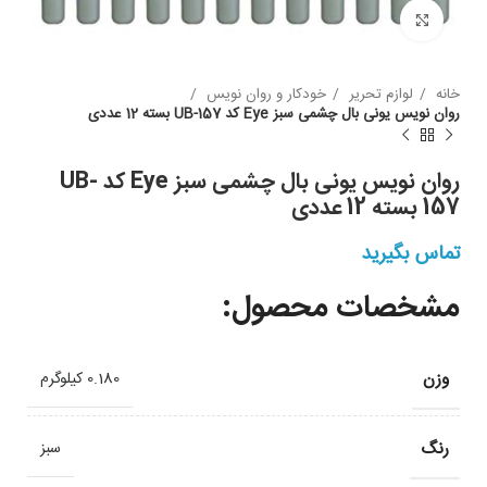
بزرگنمایی
خانه
لوازم تحریر
خودکار و روان نویس
روان نویس یونی بال چشمی سبز Eye کد UB-157 بسته 12 عددی
روان نویس یونی بال چشمی سبز Eye کد UB-
157 بسته 12 عددی
تماس بگیرید
مشخصات محصول:
وزن
0.180 کیلوگرم
رنگ
سبز