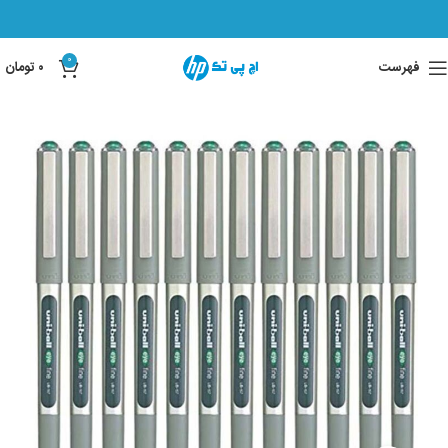
0
فهرست
۰
تومان