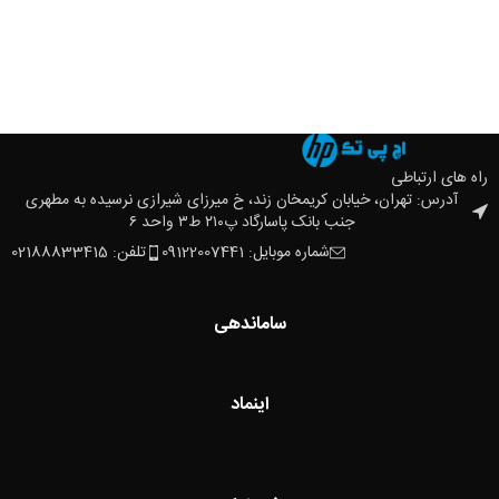
راه های ارتباطی
آدرس: تهران، خیابان کریمخان زند، خ میرزای شیرازی نرسیده به مطهری
جنب بانک پاسارگاد پ۲۱۰ ط۳ واحد ۶
شماره موبایل: 09122007441
تلفن: 02188833415
ساماندهی
اینماد