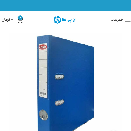
0
فهرست
۰
تومان