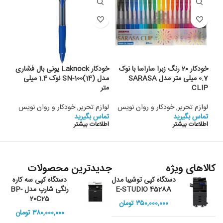
خودکار 20 رنگ زبرا ساراسا با نوک
خودکار Laknock یونی بال فشاری
0.7 میلی متر مدل SARASA
مدل (14)SN-100 نوک 1.4 میلی
نوک 1.0 میلی 
CLIP
متر
لواز
لوازم تحریر
,
خودکار و روان نویس
لوازم تحریر
,
خودکار و روان نویس
تماس
اطلا
تماس بگیرید
تماس بگیرید
اطلاعات بیشتر
اطلاعات بیشتر
کالاهای ویژه
جدیدترین محصولات
دستگاه کپی توشیبا مدل
دستگاه کپی سه کاره
E-STUDIO 4528A
رنگی شارپ مدل BP-
20C25
۳۵۰,۰۰۰,۰۰۰
تومان
۳۸۰,۰۰۰,۰۰۰
تومان