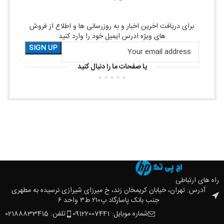
برای دریافت اخرین اخبار و به روزرسانی ها و اطلاع از فروش
های ویژه ادرس ایمیل خود را وارد کنید
یا صفحات ما را دنبال کنید
راه های ارتباطی
آدرس: تهران، خیابان کریمخان زند، خ میرزای شیرازی نرسیده به مطهری
جنب بانک پاسارگاد پ۲۱۰ ط۳ واحد ۶
شماره موبایل: 09122007441
تلفن: 02188833415