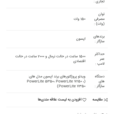
تجاری :
توان
مصرفی
150 وات
(وات) :
برندهای
اپسون
سازگار :
حداکثر
1500 ساعت در حالت نرمال و 2000 ساعت در حالت
عمر
اقتصادی
لامپ :
دستگاه
ویدئو پروژکتورهای برند اپسون مدل های:
های
(PowerLite 5350، PowerLite 7250 ،
سازگار :
PowerLite 7350)
مقایسه
افزودن به لیست علاقه مندی‌ها