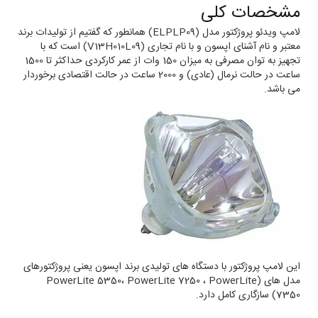
مشخصات کلی
لامپ ویدئو پروژکتور مدل (ELPLP09) همانطور که گفتیم از تولیدات برند
معتبر و نام آشنای اپسون و با نام تجاری (V13H010L09) است که با
تجهیز به توان مصرفی به میزان 150 وات از عمر کارکردی حداکثر تا 1500
ساعت در حالت نرمال (عادی) و 2000 ساعت در حالت اقتصادی برخوردار
می باشد.
این لامپ پروژکتور با دستگاه های تولیدی برند اپسون یعنی پروژکتورهای
مدل های (PowerLite 5350، PowerLite 7250 ، PowerLite
7350) سازگاری کامل دارد.