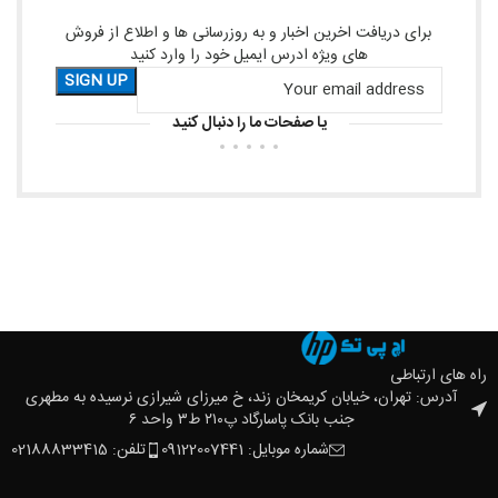
برای دریافت اخرین اخبار و به روزرسانی ها و اطلاع از فروش
های ویژه ادرس ایمیل خود را وارد کنید
یا صفحات ما را دنبال کنید
راه های ارتباطی
آدرس: تهران، خیابان کریمخان زند، خ میرزای شیرازی نرسیده به مطهری
جنب بانک پاسارگاد پ۲۱۰ ط۳ واحد ۶
شماره موبایل: 09122007441
تلفن: 02188833415