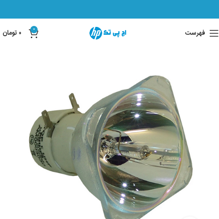
0
فهرست
۰
تومان