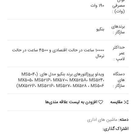
توان
مصرفی
190 وات
(وات) :
برندهای
بنکیو
سازگار :
حداکثر
10000 ساعت در حالت اقتصادی و 4500 ساعت در حالت
عمر
نرمال
لامپ :
دستگاه
ویدئو پروژکتورهای برند بنکیو مدل های: (MS504،
های
MX505، MS521P، MX570، MX525A، MS524،
سازگار :
MX522P، MS521P، MS527، MX528 ، MS506)
مقایسه
افزودن به لیست علاقه مندی‌ها
دسته:
ماشین های اداری
اشتراک گذاری: