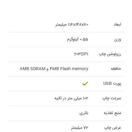
ابعاد
116x148x70 میلیمتر
وزن
0.55 کیلوگرم
رزولوشن چاپ
203DPI
حافظه
4MB Flash memory و 8MB SDRAM
پورت USB
سرعت چاپ
102 میلی متر در ثانیه
منبع تغذیه
باتری
عرض چاپ
72 میلیمتر