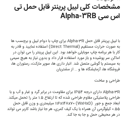
مشخصات کلی لیبل پرینتر قابل حمل تی
اس سی Alpha-3RB
با لیبل پرینتر قابل حمل Alpha-3R برای چاپ با دوام لیبل و برچسب ها
به صورت حرارت مستقیم (Direct Thermal) استفاده نمایید و قادر به
کار با هر برنامه چاپ موبایلی خواهد بود. این لیبل پرینتر را می توان در
اماکن سر پوشیده و باز مورد استفاده قرار داد و بدون نیاز به هیچ سیمی
به سیستم یا گوشی متصل شد. انبار داری ها، سوپر مارکت، رستوران ها،
فروشگاه ها، آزمایشگاه ها و … از مشتریان
طراحی و ساخت
Alpha-3R دارای درجه IP54 برای مقاومت در برابر گرد و غبار و آب و با
طراحی پلاستیکی مقاوم طراحی شده که تا ارتفاع 1.5 متر را تحمل میکند.
ابعاد جمع و جور (WxHxD) 116x148x70 میلیمتری و وزن قابل حمل
0.55 کیلوگرمی آن همراه با یک کیف کمری، هر جا نیاز باشد کاربر می تواند
در هر محیطی حمل و جا به جا کند.