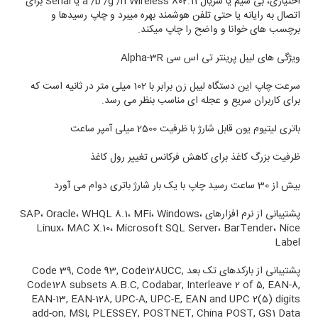
اختیاری، بی سیم یا سریال 802.11 a /b /g /n Wireless یا Serial برای
اتصال به رایانه یا حتی تلفن هوشمند بهره میبرد و چاپ رسیدها و
برچسب های خوانا و واضح را چاپ میکند.
ویژگی های لیبل پرینتر تی اس سی Alpha-3R
سرعت چاپ این دستگاه لیبل زن برابر با 102 میلی متر در ثانیه است که
برای کاربران سریع و عجله ای مناسب بنظر می رسد.
باتری لیتیوم یون قابل شارژ با ظرفیت 2500 میلی آمپر ساعت
ظرفیت بزرگ کاغذ برای کاهش فرکانس تغییر رول کاغذ
بیش از 30 ساعت رسید چاپ با یک بار شارژ باتری دوام می آورد
پشتیبانی از نرم افزارهای SAP، Oracle، WHQL 8.1، MFi، Windows،
Linux، MAC X.10، Microsoft SQL Server، BarTender، Nice
Label
پشتیبانی از بارکدهای تک بعد Code 39, Code 93, Code128UCC,
Code128 subsets A.B.C, Codabar, Interleave 2 of 5, EAN-8,
EAN-13, EAN-128, UPC-A, UPC-E, EAN and UPC 2(5) digits
add-on, MSI, PLESSEY, POSTNET, China POST, GS1 Data