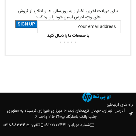
برای دریافت اخرین اخبار و به روزرسانی ها و اطلاع از فروش
های ویژه ادرس ایمیل خود را وارد کنید
یا صفحات ما را دنبال کنید
راه های ارتباطی
آدرس: تهران، خیابان کریمخان زند، خ میرزای شیرازی نرسیده به مطهری
جنب بانک پاسارگاد پ۲۱۰ ط۳ واحد ۶
شماره موبایل: 09122007441
تلفن: 02188833415