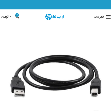
0
فهرست
۰
تومان