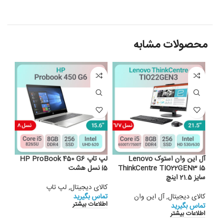
محصولات مشابه
آل این وان استوک Lenovo
لپ تاپ HP ProBook 450 G6
ThinkCentre TIO22GEN3 i5
i5 نسل هشت
7280 5
سایز 21.5 اینچ
کالای دیجیتال
,
لپ تاپ
کالا
کالای دیجیتال
,
آل این وان
تماس بگیرید
تماس
اطلاعات بیشتر
اطلا
تماس بگیرید
اطلاعات بیشتر