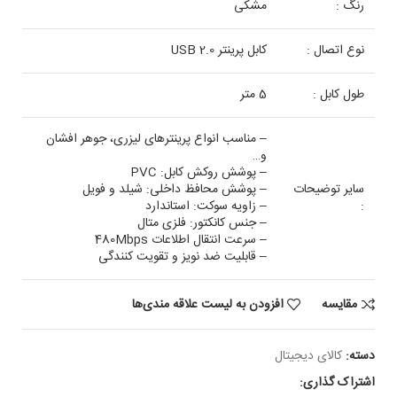
رنگ :
مشکی
نوع اتصال :
کابل پرینتر USB 2.0
طول کابل :
5 متر
– مناسب انواع پرینترهای لیزری، جوهر افشان
و…
– پوشش روکش کابل: PVC
سایر توضیحات
– پوشش محافظ داخلی: شیلد و فویل
:
– زاویه سوکت: استاندارد
– جنس کانکتور: فلزی متال
– سرعت انتقال اطلاعات 480Mbps
– قابلیت ضد نویز و تقویت کنندگی
مقایسه
افزودن به لیست علاقه مندی‌ها
دسته:
کالای دیجیتال
اشتراک گذاری: